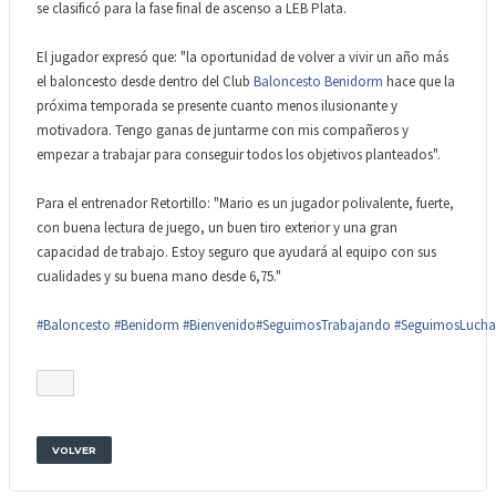
se clasificó para la fase final de ascenso a LEB
Plata.
El jugador expresó que: "la oportunidad de volver a vivir un año más
el baloncesto desde dentro del Club
Baloncesto Benidorm
hace que la
próxima temporada se presente cuanto menos ilusionante y
motivadora. Tengo ganas de juntarme con mis compañeros y
empezar a trabajar para conseguir todos los objetivos planteados".
Para el entrenador Retortillo: "Mario es un jugador polivalente, fuerte,
con buena lectura de juego, un buen tiro exterior y una gran
capacidad de trabajo. Estoy seguro que ayudará al equipo con sus
cualidades y su buena mano desde 6,75."
#Baloncesto
#Benidorm
#Bienvenido
#SeguimosTrabajando
#SeguimosLuch
VOLVER