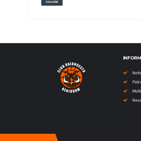
VOLVER
INFOR
Noti
Patr
Mult
Resu