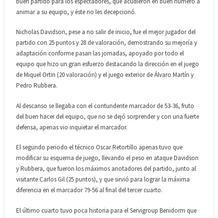
buen partido para los espectadores, que acudieron en buen número a
animar a su equipo, y éste no les decepcionó.
Nicholas Davidson, pese a no salir de inicio, fue el mejor jugador del
partido con 25 puntos y 28 de valoración, demostrando su mejoría y
adaptación conforme pasan las jornadas, apoyado por todo el
equipo que hizo un gran esfuerzo destacando la dirección en el juego
de Miquel Ortin (20 valoración) y el juego exterior de Álvaro Martín y
Pedro Rubbera.
Al descanso se llegaba con el contundente marcador de 53-36, fruto
del buen hacer del equipo, que no se dejó sorprender y con una fuerte
defensa, apenas vio inquietar el marcador.
El segundo periodo el técnico Oscar Retortillo apenas tuvo que
modificar su esquema de juego, llevando el peso en ataque Davidson
y Rubbera, que fueron los máximos anotadores del partido, junto al
visitante Carlos Gil (25 puntos), y que sirvió para lograr la máxima
diferencia en el marcador 79-56 al final del tercer cuarto.
El último cuarto tuvo poca historia para el Servigroup Benidorm que