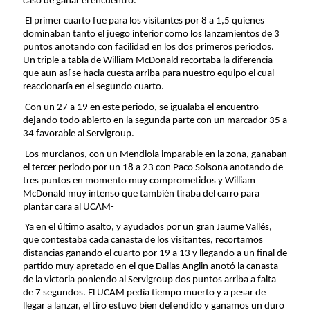
caso de ganar el encuentro. 
El primer cuarto fue para los visitantes por 8 a 1,5 quienes 
dominaban tanto el juego interior como los lanzamientos de 3 
puntos anotando con facilidad en los dos primeros periodos. 
Un triple a tabla de William McDonald recortaba la diferencia 
que aun así se hacia cuesta arriba para nuestro equipo el cual 
reaccionaría en el segundo cuarto.
Con un 27 a 19 en este periodo, se igualaba el encuentro 
dejando todo abierto en la segunda parte con un marcador 35 a 
34 favorable al Servigroup.
Los murcianos, con un Mendiola imparable en la zona, ganaban 
el tercer periodo por un 18 a 23 con Paco Solsona anotando de 
tres puntos en momento muy comprometidos y William 
McDonald muy intenso que también tiraba del carro para 
plantar cara al UCAM-
Ya en el último asalto, y ayudados por un gran Jaume Vallés, 
que contestaba cada canasta de los visitantes, recortamos 
distancias ganando el cuarto por 19 a 13 y llegando a un final de 
partido muy apretado en el que Dallas Anglin anotó la canasta 
de la victoria poniendo al Servigroup dos puntos arriba a falta 
de 7 segundos. El UCAM pedía tiempo muerto y a pesar de 
llegar a lanzar, el tiro estuvo bien defendido y ganamos un duro 