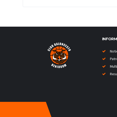
INFOR
Noti
Patr
Mult
Resu