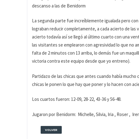
descanso a las de Benidorm
La segunda parte fue increíblemente igualada pero con 
lograban reducir completamente, a cada acierto de las v
acierto todavía así se llegó al último cuarto con una v
las visitantes se emplearon con agresividad lo que no a
falta de 2 minutos con 13 arriba, lo demás fue un maquil
victoria contra este equipo desde que yo entreno).
Partidazo de las chicas que antes cuando había mucho c
chicas le ponen lo que hay que poner y lo hacen con 
Los cuartos fueron: 12-09, 28-22, 43-36 y 56-48.
Jugaron por Benidorm:
Michelle, Silvia, Iria , Roser ,
Ire
VOLVER