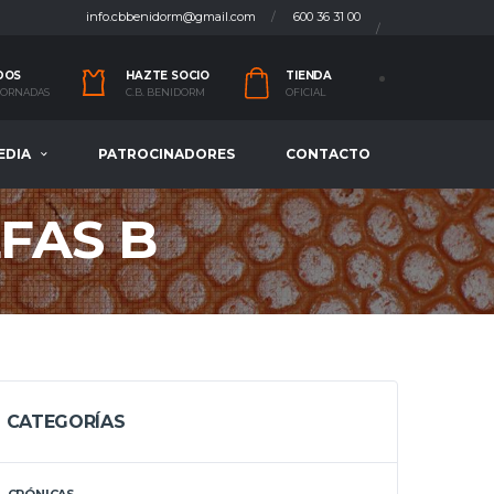
info.cbbenidorm@gmail.com
600 36 31 00
DOS
HAZTE SOCIO
TIENDA
 JORNADAS
C.B. BENIDORM
OFICIAL
EDIA
PATROCINADORES
CONTACTO
LFAS B
CATEGORÍAS