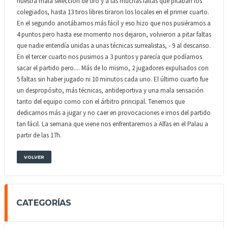
nuestra mala selección de tiro y a las muchas faltas que pitaban los
colegiados, hasta 13 tiros libres tiraron los locales en el primer cuarto.
En el segundo anotábamos más fácil y eso hizo que nos pusiéramos a
4 puntos pero hasta ese momento nos dejaron, volvieron a pitar faltas
que nadie entendía unidas a unas técnicas surrealistas, - 9 al descanso.
En el tercer cuarto nos pusimos a 3 puntos y parecía que podíamos
sacar el partido pero.... Más de lo mismo, 2 jugadores expulsados con
5 faltas sin haber jugado ni 10 minutos cada uno. El último cuarto fue
un despropósito, más técnicas, antideportiva y una mala sensación
tanto del equipo como con el árbitro principal. Tenemos que
dedicarnos más a jugar y no caer en provocaciones e irnos del partido
tan fácil. La semana que viene nos enfrentaremos a Alfas en el Palau a
partir de las 17h.
VOLVER
CATEGORÍAS