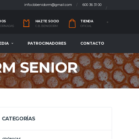
info.cbbenidorm@gmail.com
600 36 31 00
DOS
HAZTE SOCIO
TIENDA
 JORNADAS
C.B. BENIDORM
OFICIAL
EDIA
PATROCINADORES
CONTACTO
RM SENIOR
CATEGORÍAS