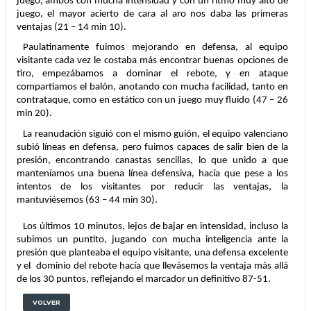
juego, ambos con mucha intensidad y con un ritmo muy alto de 
juego, el mayor acierto de cara al aro nos daba las primeras 
ventajas (21 – 14 min 10).
Paulatinamente fuimos mejorando en defensa, al equipo 
visitante cada vez le costaba más encontrar buenas opciones de 
tiro, empezábamos a dominar el rebote, y en ataque 
compartíamos el balón, anotando con mucha facilidad, tanto en 
contrataque, como en estático con un juego muy fluido (47 – 26 
min 20).
La reanudación siguió con el mismo guión, el equipo valenciano 
subió líneas en defensa, pero fuimos capaces de salir bien de la 
presión, encontrando canastas sencillas, lo que unido a que 
manteníamos una buena línea defensiva, hacía que pese a los 
intentos de los visitantes por reducir las ventajas, la 
mantuviésemos (63 – 44 min 30).
Los últimos 10 minutos, lejos de bajar en intensidad, incluso la 
subimos un puntito, jugando con mucha inteligencia ante la 
presión que planteaba el equipo visitante, una defensa excelente 
y el  dominio del rebote hacía que llevásemos la ventaja más allá 
de los 30 puntos, reflejando el marcador un definitivo 87-51.
VOLVER