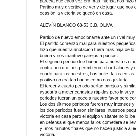
parecía que cada vez era más intensa nos hizo m
Partido muy divertido de ver y de jugar que nos e
ocasión la victoria se quedó en casa.
ALEVÍN BLANCO 68-53 C.B. OLIVA
Partido de nuevo emocionante ante un rival muy 
El partido comenzó mal para nuestros pequeños, n
hizo que nuestra anotación fuera más baja de lo 
buena y nos mantuvo parejos a puntos.
El segundo periodo fue bueno para nuestros niñ
contra uno que nos permitieron robar balones y c
cuarto para los nuestros, bastantes fallos en las
positivo no era tan bueno como nos gustaría.
El tercer y cuarto periodo serían parejos y similar
ayudaría a meter canastas rápidas pero la suya
periodos fueran un poco a nuestro favor pero co
Los dos últimos periodos fueron muy intensos y l
los dos períodos fueron similares, nuestros pe
victoria en casa pero el equipo visitante no lo ib
en defensa el que menos fallos cometiera se lleva
y unos minutos finales que no hacen justicia al eq
victoria.