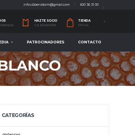
info.cbbenidorm@gmail.com
600 36 31 00
DOS
HAZTE SOCIO
TIENDA
 JORNADAS
C.B. BENIDORM
OFICIAL
EDIA
PATROCINADORES
CONTACTO
 BLANCO
CATEGORÍAS