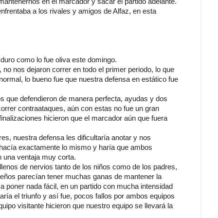
antenernos en el marcador y sacar el partido adelante.
nfrentaba a los rivales y amigos de Alfaz, en esta 
duro como lo fue oliva este domingo.
o nos dejaron correr en todo el primer periodo, lo que 
normal, lo bueno fue que nuestra defensa en estático fue 
os que defendieron de manera perfecta, ayudas y dos 
orrer contraataques, aún con estas no fue un gran 
 finalizaciones hicieron que el marcador aún que fuera 
es, nuestra defensa les dificultaría anotar y nos 
 hacía exactamente lo mismo y haría que ambos 
n una ventaja muy corta.
lenos de nervios tanto de los niños como de los padres, 
queños parecían tener muchas ganas de mantener la 
a a poner nada fácil, en un partido con mucha intensidad 
ría el triunfo y así fue, pocos fallos por ambos equipos 
uipo visitante hicieron que nuestro equipo se llevará la 