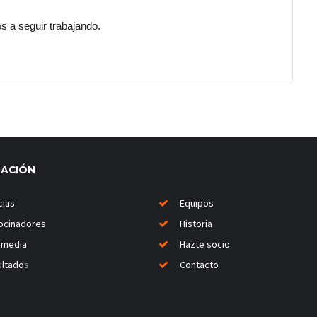
os a seguir trabajando.
MACIÓN
cias
Equipos
ocinadores
Historia
imedia
Hazte socio
ltado
s
Contacto