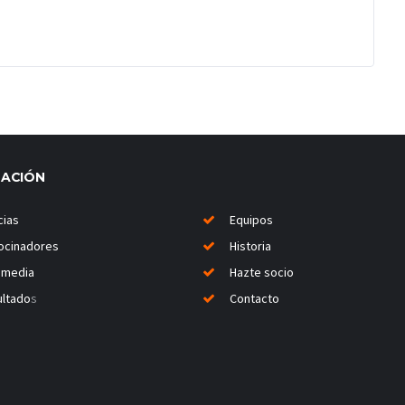
MACIÓN
cias
Equipos
ocinadores
Historia
imedia
Hazte socio
ltado
s
Contacto