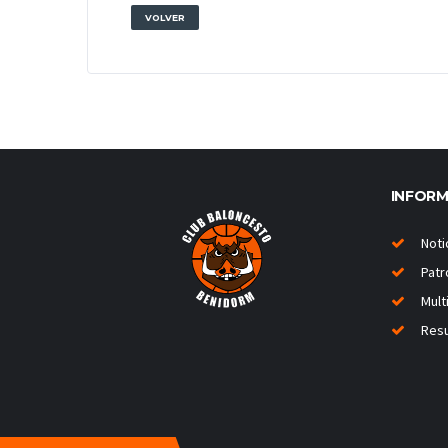
VOLVER
INFOR
Noti
Patr
Mult
Resu