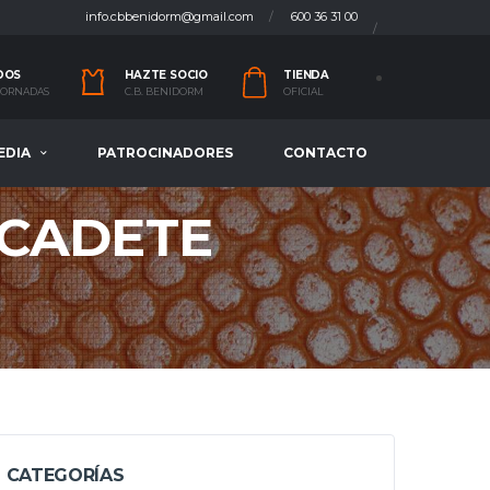
info.cbbenidorm@gmail.com
600 36 31 00
DOS
HAZTE SOCIO
TIENDA
 JORNADAS
C.B. BENIDORM
OFICIAL
EDIA
PATROCINADORES
CONTACTO
 CADETE
CATEGORÍAS