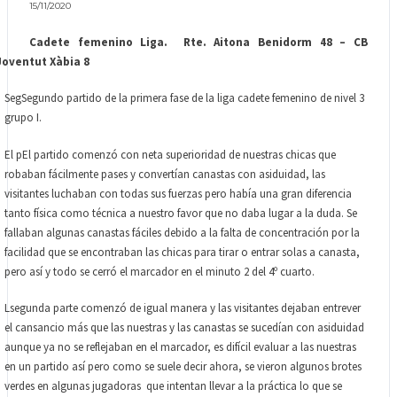
15/11/2020
Cadete femenino Liga.
Rte. Aitona Benidorm 48 – CB
Joventut Xàbia 8
SegSegundo partido de la primera fase de la liga cadete femenino de nivel 3
grupo I.
El pEl partido comenzó con neta superioridad de nuestras chicas que
robaban fácilmente pases y convertían canastas con asiduidad, las
visitantes luchaban con todas sus fuerzas pero había una gran diferencia
tanto física como técnica a nuestro favor que no daba lugar a la duda. Se
fallaban algunas canastas fáciles debido a la falta de concentración por la
facilidad que se encontraban las chicas para tirar o entrar solas a canasta,
pero así y todo se cerró el marcador en el minuto 2 del 4º cuarto.
Lsegunda parte comenzó de igual manera y las visitantes dejaban entrever
el cansancio más que las nuestras y las canastas se sucedían con asiduidad
aunque ya no se reflejaban en el marcador, es difícil evaluar a las nuestras
en un partido así pero como se suele decir ahora, se vieron algunos brotes
verdes en algunas jugadoras
que intentan llevar a la práctica lo que se