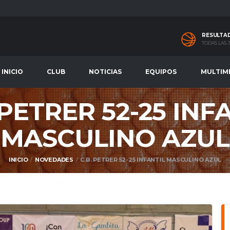
RESULTA
TODAS LAS
INICIO
CLUB
NOTICIAS
EQUIPOS
MULTIM
 PETRER 52-25 INF
MASCULINO AZUL
INICIO
NOVEDADES
C.B. PETRER 52-25 INFANTIL MASCULINO AZUL