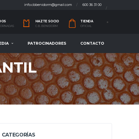
info.cbbenidorm@gmail.com
600 36 31 00
DOS
HAZTE SOCIO
TIENDA
 JORNADAS
C.B. BENIDORM
OFICIAL
EDIA
PATROCINADORES
CONTACTO
ANTIL
CATEGORÍAS