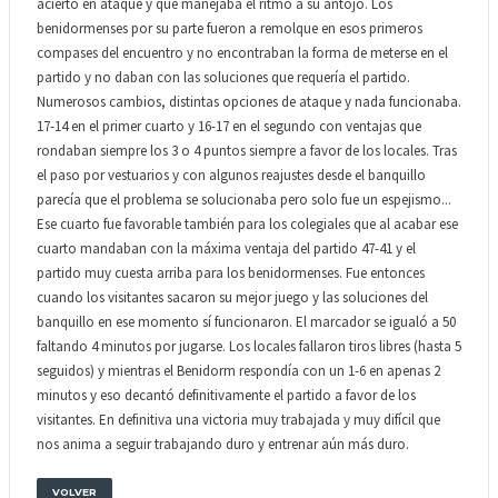
acierto en ataque y que manejaba el ritmo a su antojo. Los
benidormenses por su parte fueron a remolque en esos primeros
compases del encuentro y no encontraban la forma de meterse en el
partido y no daban con las soluciones que requería el partido.
Numerosos cambios, distintas opciones de ataque y nada funcionaba.
17-14 en el primer cuarto y 16-17 en el segundo con ventajas que
rondaban siempre los 3 o 4 puntos siempre a favor de los locales. Tras
el paso por vestuarios y con algunos reajustes desde el banquillo
parecía que el problema se solucionaba pero solo fue un espejismo...
Ese cuarto fue favorable también para los colegiales que al acabar ese
cuarto mandaban con la máxima ventaja del partido 47-41 y el
partido muy cuesta arriba para los benidormenses. Fue entonces
cuando los visitantes sacaron su mejor juego y las soluciones del
banquillo en ese momento sí funcionaron. El marcador se igualó a 50
faltando 4 minutos por jugarse. Los locales fallaron tiros libres (hasta 5
seguidos) y mientras el Benidorm respondía con un 1-6 en apenas 2
minutos y eso decantó definitivamente el partido a favor de los
visitantes. En definitiva una victoria muy trabajada y muy difícil que
nos anima a seguir trabajando duro y entrenar aún más duro.
VOLVER