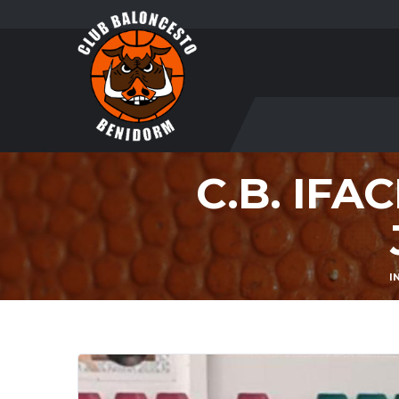
C.B. IFA
I