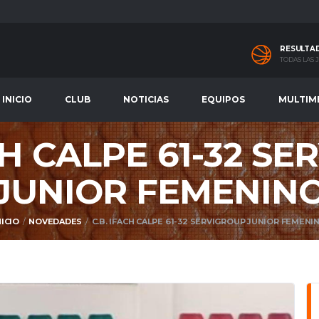
RESULTA
TODAS LAS
INICIO
CLUB
NOTICIAS
EQUIPOS
MULTIM
CH CALPE 61-32 S
JUNIOR FEMENIN
NICIO
NOVEDADES
C.B. IFACH CALPE 61-32 SERVIGROUP JUNIOR FEMENI