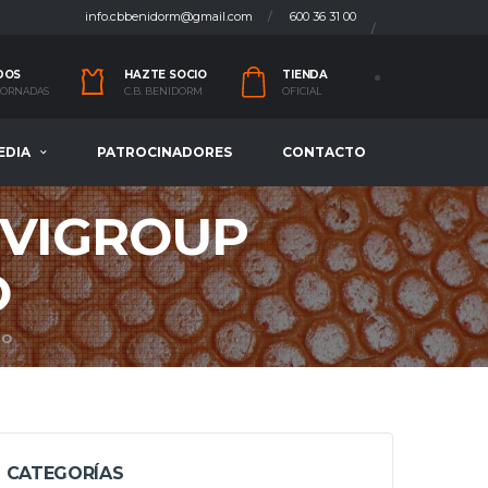
info.cbbenidorm@gmail.com
600 36 31 00
DOS
HAZTE SOCIO
TIENDA
 JORNADAS
C.B. BENIDORM
OFICIAL
EDIA
PATROCINADORES
CONTACTO
ERVIGROUP
O
NO
CATEGORÍAS