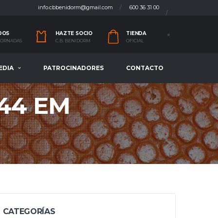
info.cbbenidorm@gmail.com
600 36 31 00
DOS
HAZTE SOCIO
TIENDA
 JORNADAS
C.B. BENIDORM
OFICIAL
EDIA
PATROCINADORES
CONTACTO
44 EM
CATEGORÍAS