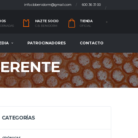
info.cbbenidorm@gmail.com
600 36 31 00
DOS
HAZTE SOCIO
TIENDA
 JORNADAS
C.B. BENIDORM
OFICIAL
EDIA
PATROCINADORES
CONTACTO
FERENTE
CATEGORÍAS