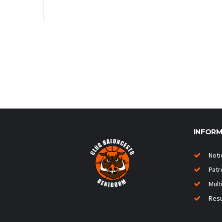
INFOR
Noti
Patr
Mult
Resu