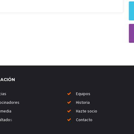
MACIÓN
cias
Equipos
ocinadores
Historia
imedia
Hazte socio
ltado
s
Contacto