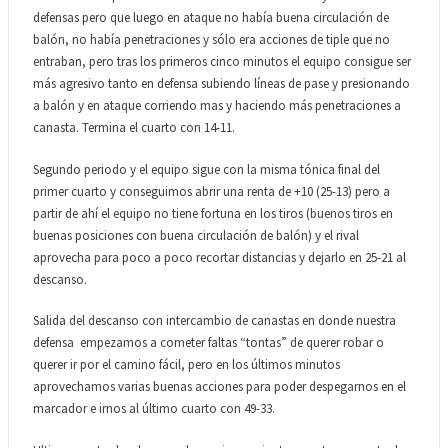
defensas pero que luego en ataque no había buena circulación de
balón, no había penetraciones y sólo era acciones de tiple que no
entraban, pero tras los primeros cinco minutos el equipo consigue ser
más agresivo tanto en defensa subiendo líneas de pase y presionando
a balón y en ataque corriendo mas y haciendo más penetraciones a
canasta. Termina el cuarto con 14-11.
Segundo periodo y el equipo sigue con la misma tónica final del
primer cuarto y conseguimos abrir una renta de +10 (25-13) pero a
partir de ahí el equipo no tiene fortuna en los tiros (buenos tiros en
buenas posiciones con buena circulación de balón) y el rival
aprovecha para poco a poco recortar distancias y dejarlo en 25-21 al
descanso.
Salida del descanso con intercambio de canastas en donde nuestra
defensa empezamos a cometer faltas “tontas” de querer robar o
querer ir por el camino fácil, pero en los últimos minutos
aprovechamos varias buenas acciones para poder despegarnos en el
marcador e irnos al último cuarto con 49-33.