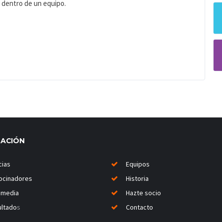
 dentro de un equipo.
MACIÓN
cias
Equipos
ocinadores
Historia
imedia
Hazte socio
ltado
s
Contacto