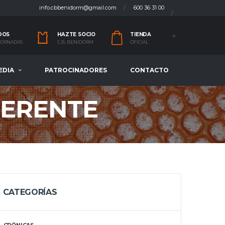
info.cbbenidorm@gmail.com
600 36 31 00
DOS
HAZTE SOCIO
TIENDA
 JORNADAS
C.B. BENIDORM
OFICIAL
EDIA
PATROCINADORES
CONTACTO
FERENTE
CATEGORÍAS