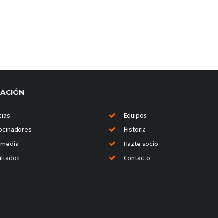
MACIÓN
cias
Equipos
ocinadores
Historia
imedia
Hazte socio
ltado
s
Contacto