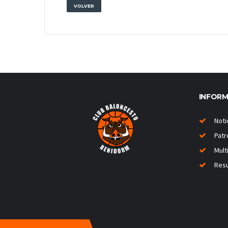
VOLVER
INFOR
Noti
Patr
Mult
Resu