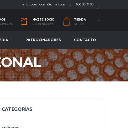
info.cbbenidorm@gmail.com
600 36 31 00
DOS
HAZTE SOCIO
TIENDA
 JORNADAS
C.B. BENIDORM
OFICIAL
EDIA
PATROCINADORES
CONTACTO
ZONAL
CATEGORÍAS