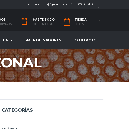
info.cbbenidorm@gmail.com
600 36 31 00
DOS
HAZTE SOCIO
TIENDA
 JORNADAS
C.B. BENIDORM
OFICIAL
EDIA
PATROCINADORES
CONTACTO
ZONAL
CATEGORÍAS