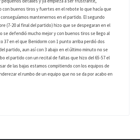
 pequeños detalles y ya empieza a ser frustrante,
o con buenos tiros y fuertes en el rebote lo que hacía que
 y conseguíamos mantenernos en el partido. El segundo
bre (7-20 al final del partido) hizo que se despegaran en el
to se defendió mucho mejor y con buenos tiros se llego al
uto 37 en el que Benidorm con 1 punto arriba perdió dos
 partido, aun así con 3 abajo en el último minuto no se
 el partido con un recital de faltas que hizo del 65-57 el
esar de las bajas estamos compitiendo con los equipos de
nderezar el rumbo de un equipo que no se da por acabo en