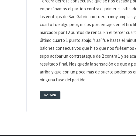
Tercera derrota consecutiva que se nos escapa por
empezábamos el partido contra el primer clasificad
las ventajas de San Gabriel no fueran muy amplias
cuarto fue algo peor, malos porcentajes en el tiro li
marcador por 12 puntos de renta. En el tercer cuar
último cuarto 1 punto abajo. Y así fue hasta el min
balones consecutivos que hizo que nos fuésemos del
supo acabar un contraataque de 2 contra 1 y se acabo
resultado final. Nos queda la sensación de que a p
arriba y que con un poco más de suerte podemos e
ninguna fase del partido.
VOLVER