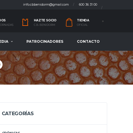
info.cbbenidorm@gmail.com
600 36 31 00
DOS
HAZTE SOCIO
TIENDA
 JORNADAS
C.B. BENIDORM
OFICIAL
EDIA
PATROCINADORES
CONTACTO
O
CATEGORÍAS