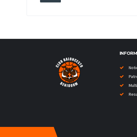
INFOR
Noti
Patr
Mult
Resu