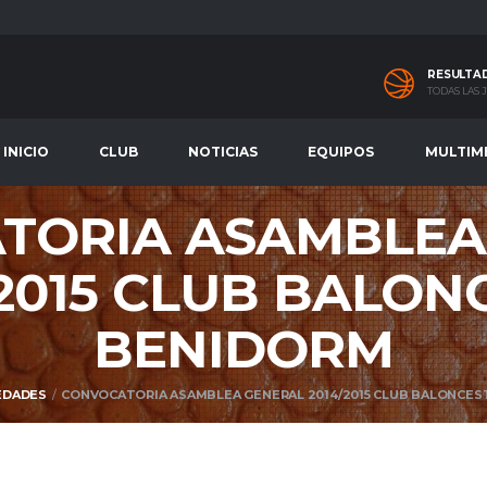
RESULTA
TODAS LAS
INICIO
CLUB
NOTICIAS
EQUIPOS
MULTIM
TORIA ASAMBLEA
/2015 CLUB BALON
BENIDORM
EDADES
CONVOCATORIA ASAMBLEA GENERAL 2014/2015 CLUB BALONCE