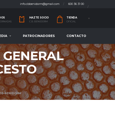
info.cbbenidorm@gmail.com
600 36 31 00
DOS
HAZTE SOCIO
TIENDA
 JORNADAS
C.B. BENIDORM
OFICIAL
EDIA
PATROCINADORES
CONTACTO
 GENERAL
CESTO
STO BENIDORM