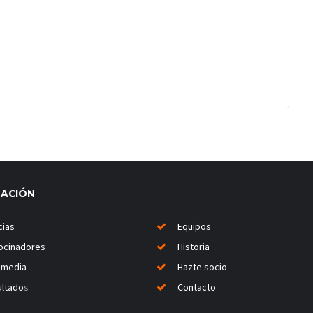
MACIÓN
cias
Equipos
ocinadores
Historia
imedia
Hazte socio
ltado
s
Contacto