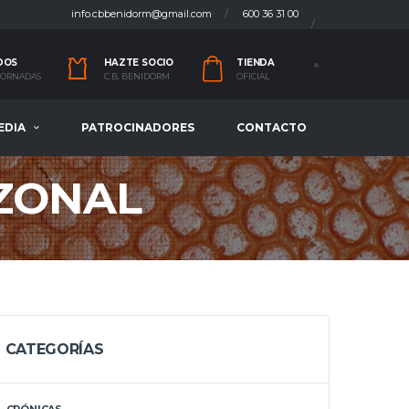
info.cbbenidorm@gmail.com
600 36 31 00
DOS
HAZTE SOCIO
TIENDA
 JORNADAS
C.B. BENIDORM
OFICIAL
EDIA
PATROCINADORES
CONTACTO
 ZONAL
CATEGORÍAS