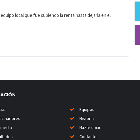
quipo local que fue subiendo la renta hasta dejarla en el
MACIÓN
cias
Equipos
ocinadores
Historia
imedia
Hazte socio
ltado
s
Contacto