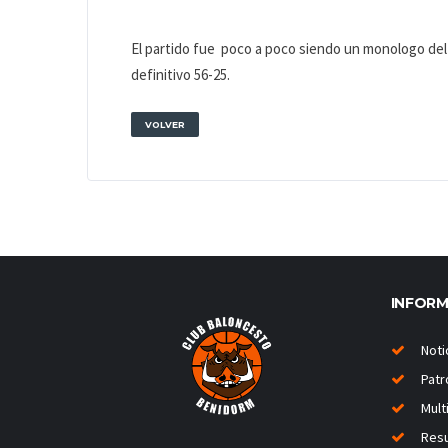
El partido fue poco a poco siendo un monologo del e
definitivo 56-25.
VOLVER
INFOR
Noti
Patr
Mult
Resu