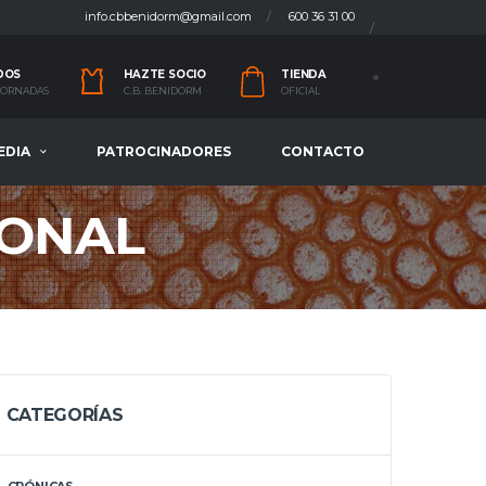
info.cbbenidorm@gmail.com
600 36 31 00
DOS
HAZTE SOCIO
TIENDA
 JORNADAS
C.B. BENIDORM
OFICIAL
EDIA
PATROCINADORES
CONTACTO
ZONAL
CATEGORÍAS