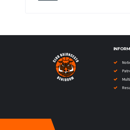
INFOR
Noti
Patr
Mult
Resu