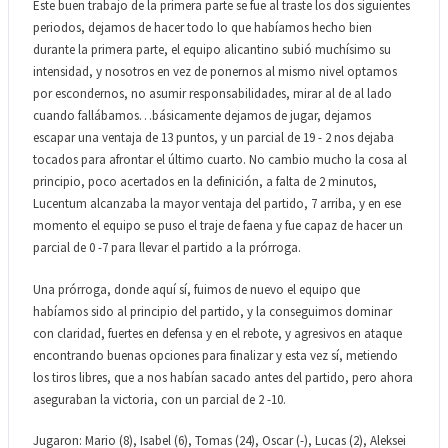
Este buen trabajo de la primera parte se fue al traste los dos siguientes
periodos, dejamos de hacer todo lo que habíamos hecho bien
durante la primera parte, el equipo alicantino subió muchísimo su
intensidad, y nosotros en vez de ponernos al mismo nivel optamos
por escondernos, no asumir responsabilidades, mirar al de al lado
cuando fallábamos…básicamente dejamos de jugar, dejamos
escapar una ventaja de 13 puntos, y un parcial de 19 - 2 nos dejaba
tocados para afrontar el último cuarto. No cambio mucho la cosa al
principio, poco acertados en la definición, a falta de 2 minutos,
Lucentum alcanzaba la mayor ventaja del partido, 7 arriba, y en ese
momento el equipo se puso el traje de faena y fue capaz de hacer un
parcial de 0 -7 para llevar el partido a la prórroga.
Una prórroga, donde aquí sí, fuimos de nuevo el equipo que
habíamos sido al principio del partido, y la conseguimos dominar
con claridad, fuertes en defensa y en el rebote, y agresivos en ataque
encontrando buenas opciones para finalizar y esta vez sí, metiendo
los tiros libres, que a nos habían sacado antes del partido, pero ahora
aseguraban la victoria, con un parcial de 2 -10.
Jugaron: Mario (8), Isabel (6), Tomas (24), Oscar (-), Lucas (2), Aleksei