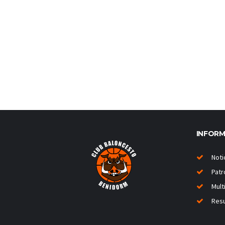
INFOR
Noti
Patr
Mult
Resu