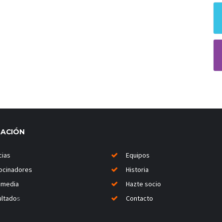
MACIÓN
cias
Equipos
ocinadores
Historia
imedia
Hazte socio
ltado
s
Contacto