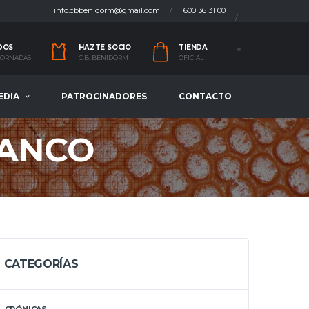
info.cbbenidorm@gmail.com
600 36 31 00
DOS
HAZTE SOCIO
TIENDA
 JORNADAS
C.B. BENIDORM
OFICIAL
EDIA
PATROCINADORES
CONTACTO
LANCO
CATEGORÍAS