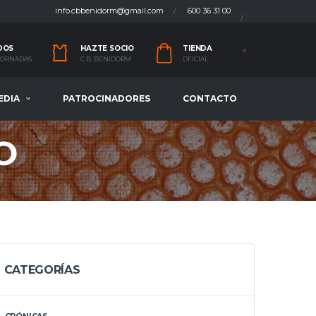
info.cbbenidorm@gmail.com
600 36 31 00
DOS
HAZTE SOCIO
TIENDA
 JORNADAS
C.B. BENIDORM
OFICIAL
EDIA
PATROCINADORES
CONTACTO
O
CATEGORÍAS