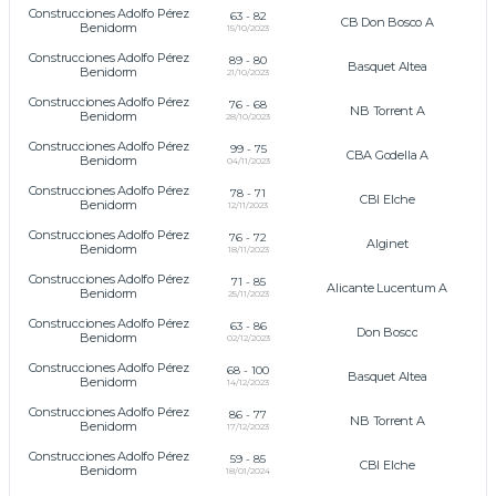
Construcciones Adolfo Pérez
63
-
82
CB Don Bosco A
Benidorm
15/10/2023
Construcciones Adolfo Pérez
89
-
80
Basquet Altea
Benidorm
21/10/2023
Construcciones Adolfo Pérez
76
-
68
NB Torrent A
Benidorm
28/10/2023
Construcciones Adolfo Pérez
99
-
75
CBA Godella A
Benidorm
04/11/2023
Construcciones Adolfo Pérez
78
-
71
CBI Elche
Benidorm
12/11/2023
Construcciones Adolfo Pérez
76
-
72
Alginet
Benidorm
18/11/2023
Construcciones Adolfo Pérez
71
-
85
Alicante Lucentum A
Benidorm
25/11/2023
Construcciones Adolfo Pérez
63
-
86
Don Bosco
Benidorm
02/12/2023
Construcciones Adolfo Pérez
68
-
100
Basquet Altea
Benidorm
14/12/2023
Construcciones Adolfo Pérez
86
-
77
NB Torrent A
Benidorm
17/12/2023
Construcciones Adolfo Pérez
59
-
85
CBI Elche
Benidorm
18/01/2024