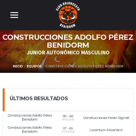
CONSTRUCCIONES ADOLFO PÉREZ
BENIDORM
JUNIOR AUTONÓMICO MASCULINO
INICIO
EQUIPOS
CONSTRUCCIONES ADOLFO PÉREZ BENIDORM
ÚLTIMOS RESULTADOS
Construcciones Adolfo Pérez
90
-
68
Construcciones Ferrer Alginet
Benidorm
01/10/2023
Construcciones Adolfo Pérez
57
-
65
Lucentum Alicante A
Benidorm
07/10/2023