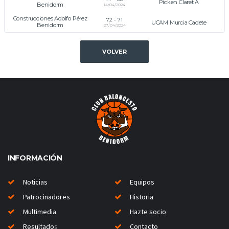
Picken Claret A
Benidorm
14/04/2024
Construcciones Adolfo Pérez
72
-
71
UCAM Murcia Cadete
Benidorm
27/04/2024
VOLVER
INFORMACIÓN
Noticias
Equipos
Patrocinadores
Historia
Multimedia
Hazte socio
Resultado
s
Contacto